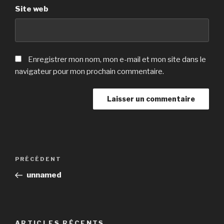
Site web
Enregistrer mon nom, mon e-mail et mon site dans le
navigateur pour mon prochain commentaire.
Navigation
Article
PRÉCÉDENT
de
précédent
unnamed
l’article
ARTICLES RÉCENTS