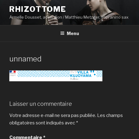
Aller
RHIZOTTOME
au
Armelle Dousset, accordion / Matthieu Metzger, sopranino sax
contenu
principal
Menu
unnamed
Laisser un commentaire
Votre adresse e-mail ne sera pas publiée.
Les champs
obligatoires sont indiqués avec
*
Commentaire
*